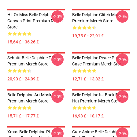
Hit Or Miss Belle Delphine
Belle Delphine Glitch Mug
-20%
-20%
Canvas Print Premium Merch
Premium Merch Store
Store
19,75 £ - 22,91 £
15,64 £ - 36,26 £
Schnitt Belle Delphine T-Shirt
Belle Delphine Peace Phone
-20%
-20%
Premium Merch Store
Case Premium Merch Store
20,93 £ - 24,09 £
12,71 £ - 13,82 £
Belle Delphine Art Mask
Belle Delphine Ist Back Bucket
-20%
-20%
Premium Merch Store
Hat Premium Merch Store
15,71 £ - 17,77 £
16,98 £ - 18,17 £
Xmas Belle Delphine Pfeil
Cute Anime Belle Delphine
-20%
-20%