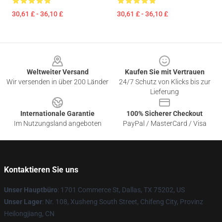
30,61 £ - 36,10 £
30,61 £ - 36,10 £
Footer
Weltweiter Versand
Kaufen Sie mit Vertrauen
Wir versenden in über 200 Länder
24/7 Schutz von Klicks bis zur
Lieferung
Internationale Garantie
100% Sicherer Checkout
Im Nutzungsland angeboten
PayPal / MasterCard / Visa
Kontaktieren Sie uns
Unser Hauptbüro
: 1701 Commerce St, Dallas, TX 75202, US
Unser Lager
: Nr. 108, Xusheng South Street, Chifeng City, Provinz
Heilongjiang, CN