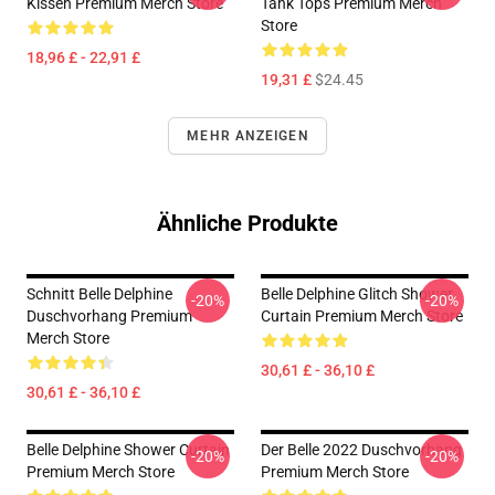
Kissen Premium Merch Store
Tank Tops Premium Merch
Store
18,96 £ - 22,91 £
19,31 £
$24.45
MEHR ANZEIGEN
Ähnliche Produkte
Schnitt Belle Delphine
Belle Delphine Glitch Shower
-20%
-20%
Duschvorhang Premium
Curtain Premium Merch Store
Merch Store
30,61 £ - 36,10 £
30,61 £ - 36,10 £
Belle Delphine Shower Curtain
Der Belle 2022 Duschvorhang
-20%
-20%
Premium Merch Store
Premium Merch Store