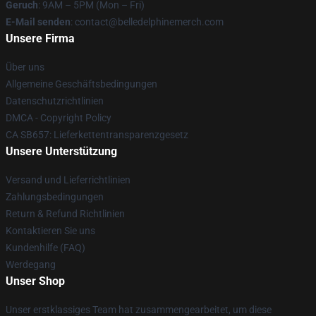
Geruch
: 9AM – 5PM (Mon – Fri)
E-Mail senden
: contact@belledelphinemerch.com
Unsere Firma
Über uns
Allgemeine Geschäftsbedingungen
Datenschutzrichtlinien
DMCA - Copyright Policy
CA SB657: Lieferkettentransparenzgesetz
Unsere Unterstützung
Versand und Lieferrichtlinien
Zahlungsbedingungen
Return & Refund Richtlinien
Kontaktieren Sie uns
Kundenhilfe (FAQ)
Werdegang
Unser Shop
Unser erstklassiges Team hat zusammengearbeitet, um diese