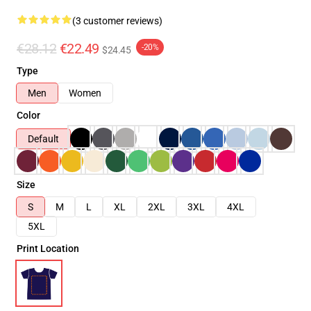
(3 customer reviews)
€28.12
€22.49
-20%
$24.45
Type
Men
Women
Color
Default
Size
S
M
L
XL
2XL
3XL
4XL
5XL
Print Location