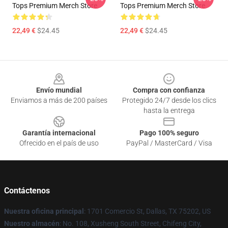
Tops Premium Merch Store
Tops Premium Merch Store
22,49 €
$24.45
22,49 €
$24.45
Footer
Envío mundial
Compra con confianza
Enviamos a más de 200 países
Protegido 24/7 desde los clics
hasta la entrega
Garantía internacional
Pago 100% seguro
Ofrecido en el país de uso
PayPal / MasterCard / Visa
Contáctenos
Nuestra oficina principal
: 1701 Comercio St, Dallas, TX 75202, US
Nuestro almacén
: No. 108, Xusheng South Street, Chifeng City,