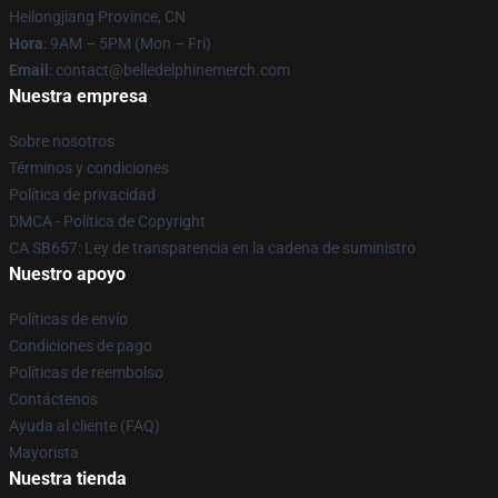
Heilongjiang Province, CN
Hora
: 9AM – 5PM (Mon – Fri)
Email
: contact@belledelphinemerch.com
Nuestra empresa
Sobre nosotros
Términos y condiciones
Política de privacidad
DMCA - Política de Copyright
CA SB657: Ley de transparencia en la cadena de suministro
Nuestro apoyo
Políticas de envío
Condiciones de pago
Políticas de reembolso
Contáctenos
Ayuda al cliente (FAQ)
Mayorista
Nuestra tienda