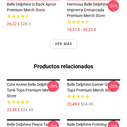
Belle Delphine Is Back Apron
Hermosa Belle Delphine
-20%
Premium Merch Store
Imprenta Enmarcada
Premium Merch Store
26,22 €
$28.5
18,21 € - 42,22 €
VER MÁS
Productos relacionados
Cute Anime Belle Delphine
Belle Delphine Gamer Girl Tank
-20%
-20%
Tank Tops Premium Merch
Tops Premium Merch Store
Store
22,49 €
$24.45
22,49 €
$24.45
Belle Delphine Peace Tank
Belle Delphine Pointing Tank
-20%
-20%