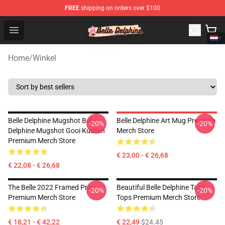
FREE
shipping on orders over $100
Belle Delphine Store - Official Belle Delphine Merchandis
Open menu
Home
/
Winkel
Belle Delphine Mugshot Belle
Belle Delphine Art Mug Premium
-20%
-20%
Delphine Mugshot Gooi Kussen
Merch Store
Premium Merch Store
€ 23,00 - € 26,68
€ 22,08 - € 26,68
The Belle 2022 Framed Print
Beautiful Belle Delphine Tank
-20%
-20%
Premium Merch Store
Tops Premium Merch Store
€ 18,21 - € 42,22
€ 22,49
$24.45