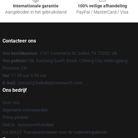
Internationale garantie
100% veilige afhandeling
Aangeboden in het gebruiksland
PayPal / MasterCard / Visa
Contacteer ons
Ons hoofdkantoor
: 1701 Commerce St, Dallas, TX 75202, US
Ons pakhuis
108, Xusheng South Street, Chifeng City, Heilongjiang
Province, CN
Uur
: 21.00 uur 5.00 uur
E-mail
: contact@belledelphinemerch.com
Ons bedrijf
Over ons
Algemene voorwaarden
Privacybeleid
DMCA - Auteursrechtbeleid
CA SB657: Transparantiewet voor de toeleveringsketen