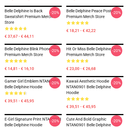
Belle Delphine Is Back
Belle Delphine Peace Poster
-20%
-20%
Sweatshirt Premium Merch
Premium Merch Store
Store
€ 18,21 - € 42,22
€ 37,67 - € 44,11
Belle Delphine Blink Phone Case
Hit Or Miss Belle Delphine Mug
-20%
-20%
Premium Merch Store
Premium Merch Store
€ 14,81 - € 16,10
€ 23,00 - € 26,68
Gamer Girl Emblem NTAN0901
Kawaii Aesthetic Hoodie
-20%
-20%
Belle Delphine Hoodie
NTAN0901 Belle Delphine
Hoodie
€ 39,51 - € 45,95
€ 39,51 - € 45,95
E-Girl Signature Print NTAN0901
Cute And Bold Graphic
-20%
-20%
Belle Delphine Hoodie
NTAN0901 Belle Delphine