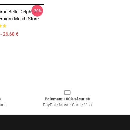
-20%
ime Belle Delphine
emium Merch Store
- 26,68 €
e
Paiement 100% sécurisé
tion
PayPal / MasterCard / Visa