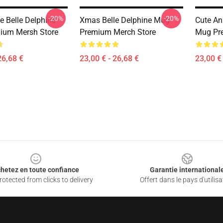
-20%
-20%
e Belle Delphine
Xmas Belle Delphine Mug
Cute An
ium Mersh Store
Premium Merch Store
Mug Pr
26,68 €
23,00 € - 26,68 €
23,00 € 
hetez en toute confiance
Garantie international
otected from clicks to delivery
Offert dans le pays d'utilisa