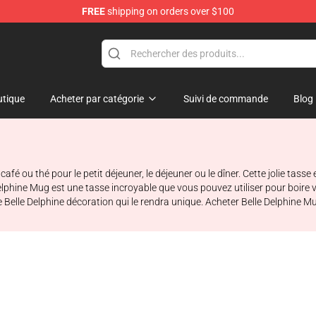
FREE
shipping on orders over $100
dise Shop
tique
Acheter par catégorie
Suivi de commande
Blog
fé ou thé pour le petit déjeuner, le déjeuner ou le dîner. Cette jolie tasse 
 Delphine Mug est une tasse incroyable que vous pouvez utiliser pour boire 
elle Belle Delphine décoration qui le rendra unique. Acheter Belle Delphine 