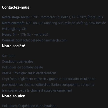
Contactez-nous
Notre siège social
: 1701 Commerce St, Dallas, TX 75202, États-Unis
Notre entrepôt
: No 108, rue Xusheng Sud, ville de Chifeng, province de
Heilongjiang, CN
Heure
: 9h – 17h (lu – vendredi)
Courriel
: contact@belledelphinemerch.com
Notre société
Sur nous
Conditions générales
Politiques de confidentialité
DMCA - Politique sur le droit d'auteur
Le présent règlement entre en vigueur le jour suivant celui de sa
publication au Journal officiel de l'Union européenne. Loi sur la
transparence de la chaîne d'approvisionnement
Notre soutien
Politiques d'expédition et de livraison