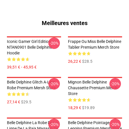
Meilleures ventes
Iconic Gamer Girl Edition
Frappe Ou Miss Belle Delphine
-20%
NTAN0901 Belle Delphine
Tablier Premium Merch Store
Hoodie
26,22 €
$28.5
39,51 € - 45,95 €
Belle Delphine Glitch A-Line
Mignon Belle Delphine
-20%
-20%
Robe Premium Mersh Store
Chaussette Premium Merch
Store
27,14 €
$29.5
18,29 €
$19.89
Belle Delphine La Robe De La
Belle Delphine Pointage
-20%
-20%
Ligne De La Paix Magasin De
Legging Premium Mersh Store