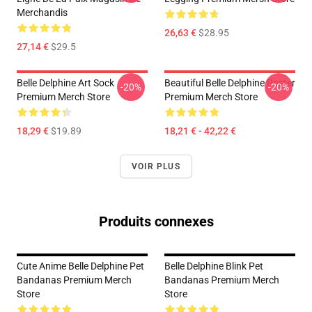
Merchandis
26,63 €
$28.95
27,14 €
$29.5
Belle Delphine Art Sock
Beautiful Belle Delphine Poster
-20%
-20%
Premium Merch Store
Premium Merch Store
18,29 €
$19.89
18,21 € - 42,22 €
VOIR PLUS
Produits connexes
Cute Anime Belle Delphine Pet
Belle Delphine Blink Pet
Bandanas Premium Merch
Bandanas Premium Merch
Store
Store