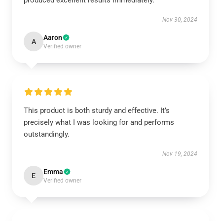
produced excellent results immediately.
Nov 30, 2024
Aaron
A
Verified owner
This product is both sturdy and effective. It’s
precisely what I was looking for and performs
outstandingly.
Nov 19, 2024
Emma
E
Verified owner