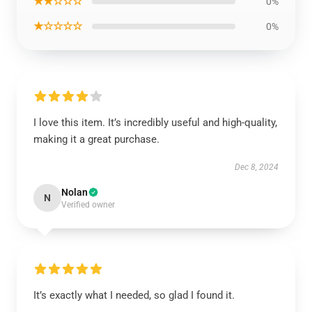
★★☆☆☆
0%
★☆☆☆☆
0%
I love this item. It’s incredibly useful and high-quality,
making it a great purchase.
Dec 8, 2024
Nolan
N
Verified owner
It’s exactly what I needed, so glad I found it.