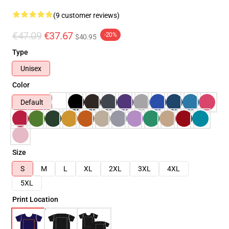
(9 customer reviews)
€47.09
€37.67
-20%
$40.95
Type
Unisex
Color
Default
Size
S
M
L
XL
2XL
3XL
4XL
5XL
Print Location