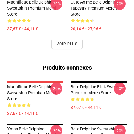
Magnifique Belle Delphine
Cute Anime Belle Delphine
-20%
-20%
Sweatshirt Premium Mersh
Tapestry Premium Merch
Store
Store
37,67 € - 44,11 €
20,14 € - 27,96 €
VOIR PLUS
Produits connexes
Magnifique Belle Delphine
Belle Delphine Blink Sweatshirt
-20%
-20%
Sweatshirt Premium Mersh
Premium Merch Store
Store
37,67 € - 44,11 €
37,67 € - 44,11 €
Xmas Belle Delphine
Belle Delphine Sweatshirt
-20%
-20%