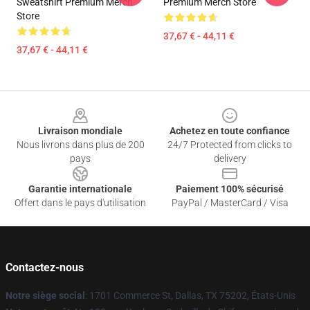
Sweatshirt Premium Merch
Premium Merch Store
Store
37,67 € - 44,11 €
37,67 € - 44,11 €
Footer
Livraison mondiale
Achetez en toute confiance
Nous livrons dans plus de 200
24/7 Protected from clicks to
pays
delivery
Garantie internationale
Paiement 100% sécurisé
Offert dans le pays d'utilisation
PayPal / MasterCard / Visa
Contactez-nous
Notre siège social
: 1701 Commerce St, Dallas, TX 75202, États-Unis