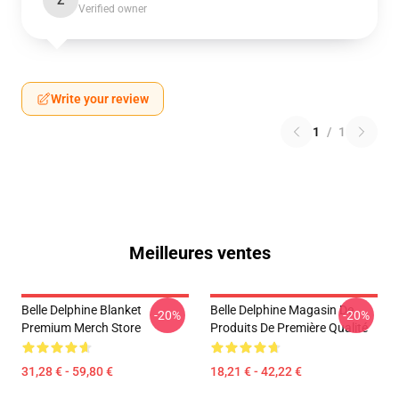
Z
Verified owner
Write your review
1
/
1
Meilleures ventes
Belle Delphine Blanket
Belle Delphine Magasin De
-20%
-20%
Premium Merch Store
Produits De Première Qualité
31,28 € - 59,80 €
18,21 € - 42,22 €