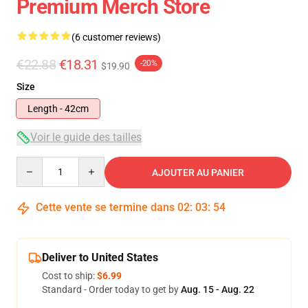
Premium Merch Store
(6 customer reviews)
€22.88
€18.31
-20%
$19.90
Size
Length - 42cm
Voir le guide des tailles
Quantity
AJOUTER AU PANIER
Cette vente se termine dans
02
:
03
:
54
Deliver to United States
Cost to ship:
$6.99
Standard - Order today to get by
Aug. 15 - Aug. 22