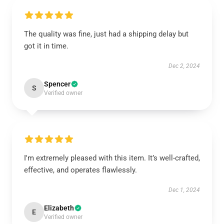
The quality was fine, just had a shipping delay but
got it in time.
Dec 2, 2024
Spencer
S
Verified owner
I'm extremely pleased with this item. It’s well-crafted,
effective, and operates flawlessly.
Dec 1, 2024
Elizabeth
E
Verified owner