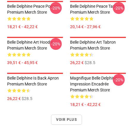
Belle Delphine Peace Poster
Belle Delphine Peace Tapestry
-20%
-20%
Premium Merch Store
Premium Merch Store
18,21 € - 42,22 €
20,14 € - 27,96 €
Belle Delphine Art Hoodie
Belle Delphine Art Tabron
-20%
Premium Merch Store
Premium Merch Store
39,51 € - 45,95 €
26,22 €
$28.5
Belle Delphine Is Back Apron
Magnifique Belle Delphine
-20%
Premium Merch Store
Impression Encadrée
Premium Merch Store
26,22 €
$28.5
18,21 € - 42,22 €
VOIR PLUS