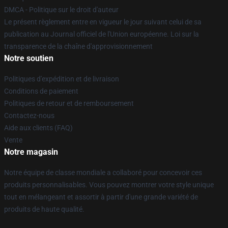
DMCA - Politique sur le droit d'auteur
Le présent règlement entre en vigueur le jour suivant celui de sa
publication au Journal officiel de l'Union européenne. Loi sur la
transparence de la chaîne d'approvisionnement
Notre soutien
Politiques d'expédition et de livraison
Conditions de paiement
Politiques de retour et de remboursement
Contactez-nous
Aide aux clients (FAQ)
Vente
Notre magasin
Notre équipe de classe mondiale a collaboré pour concevoir ces
produits personnalisables. Vous pouvez montrer votre style unique
tout en mélangeant et assortir à partir d'une grande variété de
produits de haute qualité.