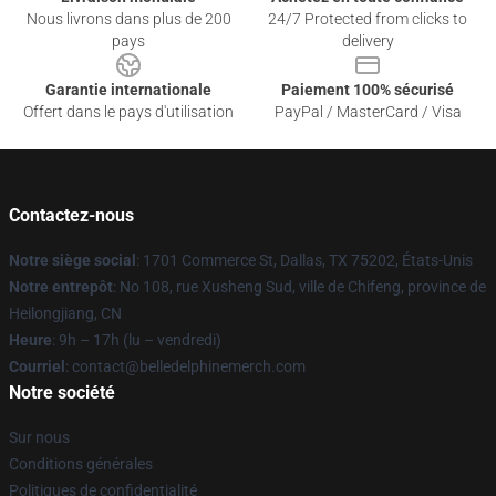
Nous livrons dans plus de 200
24/7 Protected from clicks to
pays
delivery
Garantie internationale
Paiement 100% sécurisé
Offert dans le pays d'utilisation
PayPal / MasterCard / Visa
Contactez-nous
Notre siège social
: 1701 Commerce St, Dallas, TX 75202, États-Unis
Notre entrepôt
: No 108, rue Xusheng Sud, ville de Chifeng, province de
Heilongjiang, CN
Heure
: 9h – 17h (lu – vendredi)
Courriel
: contact@belledelphinemerch.com
Notre société
Sur nous
Conditions générales
Politiques de confidentialité