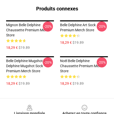
Produits connexes
Mignon Belle Delphine
Belle Delphine Art Sock
-20%
-20%
Chaussette Premium Merch
Premium Merch Store
Store
18,29 €
$19.89
18,29 €
$19.89
Belle Delphine Mugshot Belle
Noël Belle Delphine
-20%
-20%
Delphine Mugshot Sock
Chaussette Premium Merch
Premium Merch Store
Store
18,29 €
$19.89
18,29 €
$19.89
Footer
Livraison mondiale
Achetez en toute confiance