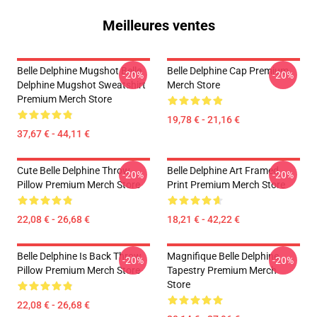
Meilleures ventes
Belle Delphine Mugshot Belle
Belle Delphine Cap Premium
-20%
-20%
Delphine Mugshot Sweatshirt
Merch Store
Premium Merch Store
19,78 € - 21,16 €
37,67 € - 44,11 €
Cute Belle Delphine Throw
Belle Delphine Art Framed
-20%
-20%
Pillow Premium Merch Store
Print Premium Merch Store
22,08 € - 26,68 €
18,21 € - 42,22 €
Belle Delphine Is Back Throw
Magnifique Belle Delphine
-20%
-20%
Pillow Premium Merch Store
Tapestry Premium Merch
Store
22,08 € - 26,68 €