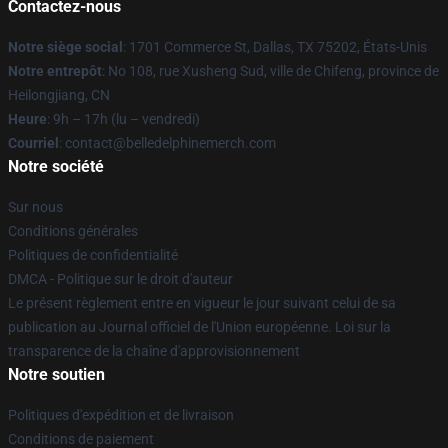
Contactez-nous
Notre siège social
: 1701 Commerce St, Dallas, TX 75202, États-Unis
Notre entrepôt
: No 108, rue Xusheng Sud, ville de Chifeng, province de
Heilongjiang, CN
Heure
: 9h – 17h (lu – vendredi)
Courriel
: contact@belledelphinemerch.com
Notre société
Sur nous
Conditions générales
Politiques de confidentialité
DMCA - Politique sur le droit d'auteur
Le présent règlement entre en vigueur le jour suivant celui de sa
publication au Journal officiel de l'Union européenne. Loi sur la
transparence de la chaîne d'approvisionnement
Notre soutien
Politiques d'expédition et de livraison
Conditions de paiement