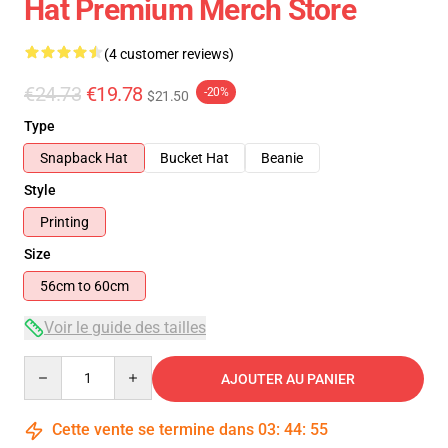
Hat Premium Merch Store
(4 customer reviews)
€24.73
€19.78
-20%
$21.50
Type
Snapback Hat
Bucket Hat
Beanie
Style
Printing
Size
56cm to 60cm
Voir le guide des tailles
Quantity
AJOUTER AU PANIER
Cette vente se termine dans
03
:
44
:
54