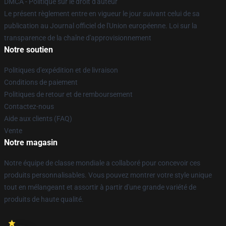
DMCA - Politique sur le droit d'auteur
Le présent règlement entre en vigueur le jour suivant celui de sa
publication au Journal officiel de l'Union européenne. Loi sur la
transparence de la chaîne d'approvisionnement
Notre soutien
Politiques d'expédition et de livraison
Conditions de paiement
Politiques de retour et de remboursement
Contactez-nous
Aide aux clients (FAQ)
Vente
Notre magasin
Notre équipe de classe mondiale a collaboré pour concevoir ces
produits personnalisables. Vous pouvez montrer votre style unique
tout en mélangeant et assortir à partir d'une grande variété de
produits de haute qualité.