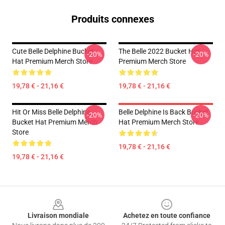
Produits connexes
Cute Belle Delphine Bucket
The Belle 2022 Bucket Hat
-20%
-20%
Hat Premium Merch Store
Premium Merch Store
19,78 € - 21,16 €
19,78 € - 21,16 €
Hit Or Miss Belle Delphine
Belle Delphine Is Back Bucket
-20%
-20%
Bucket Hat Premium Merch
Hat Premium Merch Store
Store
19,78 € - 21,16 €
19,78 € - 21,16 €
Footer
Livraison mondiale
Achetez en toute confiance