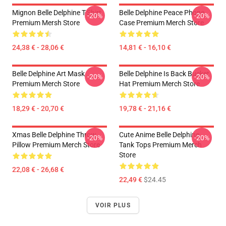
Mignon Belle Delphine T-Shirt
Belle Delphine Peace Phone
-20%
-20%
Premium Mersh Store
Case Premium Merch Store
24,38 € - 28,06 €
14,81 € - 16,10 €
Belle Delphine Art Mask
Belle Delphine Is Back Bucket
-20%
-20%
Premium Merch Store
Hat Premium Merch Store
18,29 € - 20,70 €
19,78 € - 21,16 €
Xmas Belle Delphine Throw
Cute Anime Belle Delphine
-20%
-20%
Pillow Premium Merch Store
Tank Tops Premium Merch
Store
22,08 € - 26,68 €
22,49 €
$24.45
VOIR PLUS