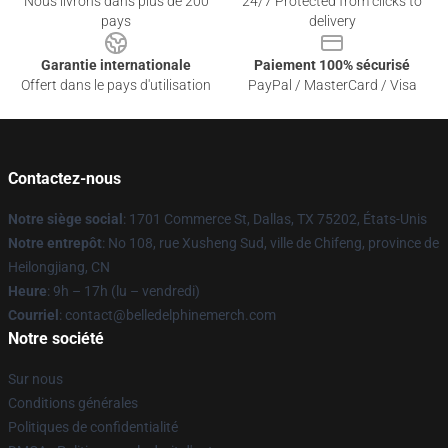
Nous livrons dans plus de 200
24/7 Protected from clicks to
pays
delivery
Garantie internationale
Paiement 100% sécurisé
Offert dans le pays d'utilisation
PayPal / MasterCard / Visa
Contactez-nous
Notre siège social
: 1701 Commerce St, Dallas, TX 75202, États-Unis
Notre entrepôt
: No 108, rue Xusheng Sud, ville de Chifeng, province de
Heilongjiang, CN
Heure
: 9h – 17h (lu – vendredi)
Courriel
: contact@belledelphinemerch.com
Notre société
Sur nous
Conditions générales
Politiques de confidentialité