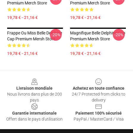
Premium Merch Store
Premium Merch Store
19,78 € - 21,16 €
19,78 € - 21,16 €
Frappe Ou Miss Belle Delphine
Magnifique Belle Delphine Cap
-20%
-20%
Cap Premium Mersh Store
Premium Mersh Store
19,78 € - 21,16 €
19,78 € - 21,16 €
Footer
Livraison mondiale
Achetez en toute confiance
Nous livrons dans plus de 200
24/7 Protected from clicks to
pays
delivery
Garantie internationale
Paiement 100% sécurisé
Offert dans le pays d'utilisation
PayPal / MasterCard / Visa