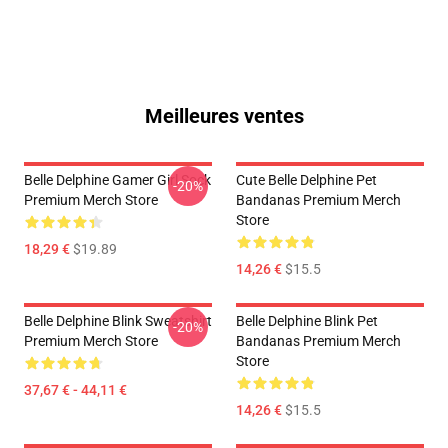
Meilleures ventes
Belle Delphine Gamer Girl Sock
Cute Belle Delphine Pet
-20%
Premium Merch Store
Bandanas Premium Merch
Store
18,29 €
$19.89
14,26 €
$15.5
Belle Delphine Blink Sweatshirt
Belle Delphine Blink Pet
-20%
Premium Merch Store
Bandanas Premium Merch
Store
37,67 € - 44,11 €
14,26 €
$15.5