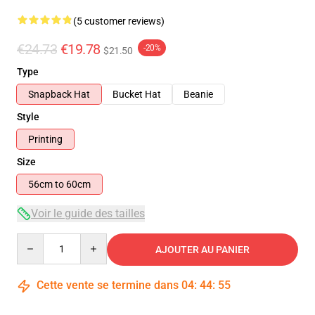
(5 customer reviews)
€24.73
€19.78
-20%
$21.50
Type
Snapback Hat
Bucket Hat
Beanie
Style
Printing
Size
56cm to 60cm
Voir le guide des tailles
Quantity
AJOUTER AU PANIER
Cette vente se termine dans
04
:
44
:
54