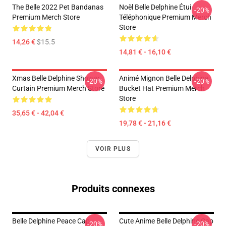
The Belle 2022 Pet Bandanas
Noël Belle Delphine Étui
-20%
Premium Merch Store
Téléphonique Premium Merch
Store
14,26 €
$15.5
14,81 € - 16,10 €
Xmas Belle Delphine Shower
Animé Mignon Belle Delphine
-20%
-20%
Curtain Premium Merch Store
Bucket Hat Premium Merch
Store
35,65 € - 42,04 €
19,78 € - 21,16 €
VOIR PLUS
Produits connexes
Belle Delphine Peace Cap
Cute Anime Belle Delphine Cap
-20%
-20%