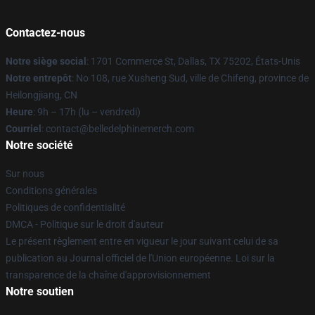
Contactez-nous
Notre siège social
: 1701 Commerce St, Dallas, TX 75202, États-Unis
Notre entrepôt
: No 108, rue Xusheng Sud, ville de Chifeng, province de
Heilongjiang, CN
Heure
: 9h – 17h (lu – vendredi)
Courriel
: contact@belledelphinemerch.com
Notre société
Sur nous
Conditions générales
Politiques de confidentialité
DMCA - Politique sur le droit d'auteur
Le présent règlement entre en vigueur le jour suivant celui de sa
publication au Journal officiel de l'Union européenne. Loi sur la
transparence de la chaîne d'approvisionnement
Notre soutien