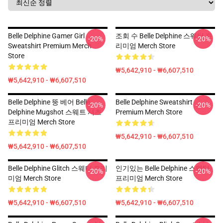
Belle Delphine Gamer Girl
조회 수 Belle Delphine 스웨터 프
-20%
-20%
Sweatshirt Premium Merch
리미엄 Merch Store
Store
₩5,642,910 - ₩6,607,510
₩5,642,910 - ₩6,607,510
Belle Delphine 뚱 베어 Belle
Belle Delphine Sweatshirt
-20%
-20%
Delphine Mugshot 스웨트 셔츠
Premium Merch Store
프리미엄 Merch Store
₩5,642,910 - ₩6,607,510
₩5,642,910 - ₩6,607,510
Belle Delphine Glitch 스웨터 프리
인기있는 Belle Delphine 스웨터
-20%
-20%
미엄 Merch Store
프리미엄 Merch Store
₩5,642,910 - ₩6,607,510
₩5,642,910 - ₩6,607,510