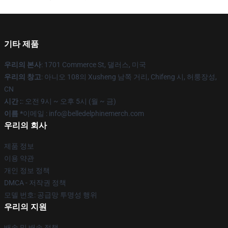
기타 제품
우리의 본사
: 1701 Commerce St, 댈러스, 미국
우리의 창고
: 아니오 108의 Xusheng 남쪽 거리, Chifeng 시, 허룽장성,
CN
시간 :
: 오전 9시 ~ 오후 5시 (월 ~ 금)
이름 *
이메일 : info@belledelphinemerch.com
우리의 회사
제품 정보
이용 약관
개인 정보 정책
DMCA - 저작권 정책
모델 번호: 공급망 투명성 행위
우리의 지원
배송 및 배송 정책