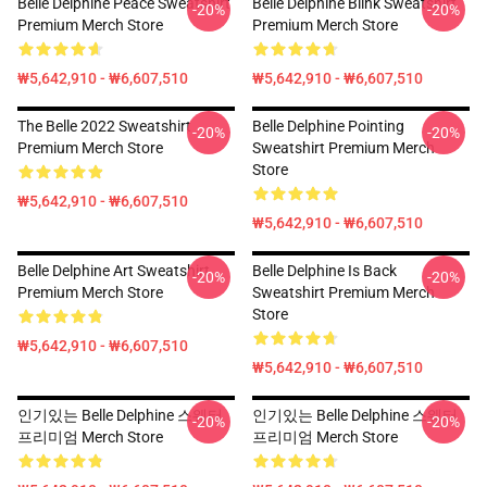
Belle Delphine Peace Sweatshirt
Belle Delphine Blink Sweatshirt
-20%
-20%
Premium Merch Store
Premium Merch Store
₩5,642,910 - ₩6,607,510
₩5,642,910 - ₩6,607,510
The Belle 2022 Sweatshirt
Belle Delphine Pointing
-20%
-20%
Premium Merch Store
Sweatshirt Premium Merch
Store
₩5,642,910 - ₩6,607,510
₩5,642,910 - ₩6,607,510
Belle Delphine Art Sweatshirt
Belle Delphine Is Back
-20%
-20%
Premium Merch Store
Sweatshirt Premium Merch
Store
₩5,642,910 - ₩6,607,510
₩5,642,910 - ₩6,607,510
인기있는 Belle Delphine 스웨터
인기있는 Belle Delphine 스웨터
-20%
-20%
프리미엄 Merch Store
프리미엄 Merch Store