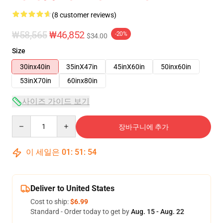
(8 customer reviews)
₩58,565
₩46,852
-20%
$34.00
Size
30inx40in
35inX47in
45inX60in
50inx60in
53inX70in
60inx80in
사이즈 가이드 보기
Quantity
장바구니에 추가
이 세일은
01
:
51
:
53
Deliver to United States
Cost to ship:
$6.99
Standard - Order today to get by
Aug. 15 - Aug. 22