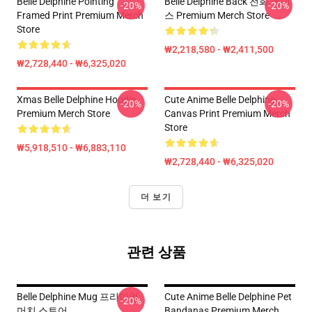
Belle Delphine Pointing
Belle Delphine Back 전화 케이
-20%
-20%
Framed Print Premium Merch
스 Premium Merch Store
Store
₩2,218,580 - ₩2,411,500
₩2,728,440 - ₩6,325,020
Xmas Belle Delphine Hoodie
Cute Anime Belle Delphine
-20%
-20%
Premium Merch Store
Canvas Print Premium Merch
Store
₩5,918,510 - ₩6,883,110
₩2,728,440 - ₩6,325,020
더 보기
관련 상품
Belle Delphine Mug 프리미엄
Cute Anime Belle Delphine Pet
-20%
머치 스토어
Bandanas Premium Merch