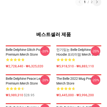
1
/
2
베스트셀러 제품
Belle Delphine Glitch Poster
인기있는 Belle Delphine
-20%
-20%
Premium Merch Store
Hoodie 프리미엄 Merch Store
₩2,728,440 - ₩6,325,020
₩5,918,510 - ₩6,883,110
Belle Delphine Peace Legging
The Belle 2022 Mug Premium
-20%
-20%
Premium Merch Store
Merch Store
₩3,989,310
$28.95
₩3,445,000 - ₩3,996,200