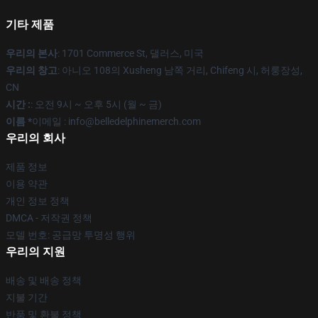
기타 제품
우리의 본사
: 1701 Commerce St, 댈러스, 미국
우리의 창고
: 아니오 108의 Xusheng 남쪽 거리, Chifeng 시, 허룽장성,
CN
시간 :
: 오전 9시 ~ 오후 5시 (월 ~ 금)
이름 *
이메일 : info@belledelphinemerch.com
우리의 회사
제품 정보
이용 약관
개인 정보 정책
DMCA - 저작권 정책
모델 번호: 공급망 투명성 행위
우리의 지원
배송 및 배송 정책
지불 기간
반품 및 환불 정책