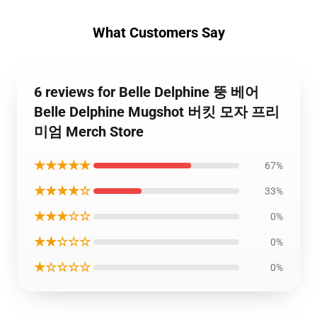
What Customers Say
6 reviews for Belle Delphine 뚱 베어
Belle Delphine Mugshot 버킷 모자 프리
미엄 Merch Store
★★★★★
67%
★★★★☆
33%
★★★☆☆
0%
★★☆☆☆
0%
★☆☆☆☆
0%