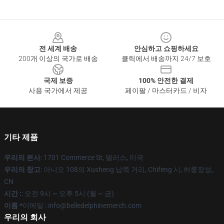
Footer
전 세계 배송
안심하고 쇼핑하세요
200개 이상의 국가로 배송
클릭에서 배송까지 24/7 보호
국제 보증
100% 안전한 결제
사용 국가에서 제공
페이팔 / 마스터카드 / 비자
기타 제품
우리의 본사
: 1701 Commerce St, 댈러스, 미국
우리의 창고
: 아니오 108의 Xusheng 남쪽 거리, Chifeng 시, 허룽장성,
CN
시간 :
: 오전 9시 ~ 오후 5시 (월 ~ 금)
이름 *
이메일 : info@belledelphinemerch.com
우리의 회사