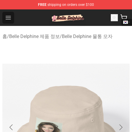
FREE
shipping on orders over $100
Belle Delphine Store - Official Belle Delphine Merchandis
Open menu
홈
/
Belle Delphine 제품 정보
/
Belle Delphine 물통 모자