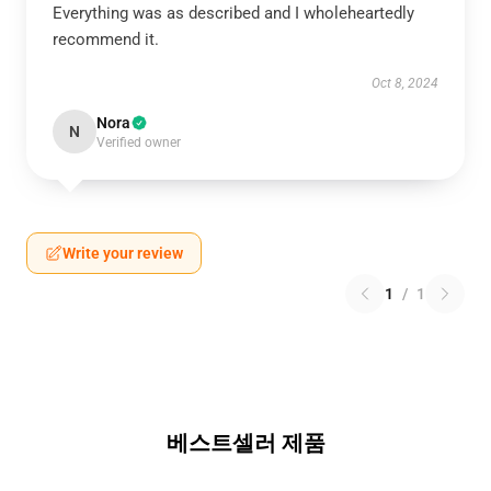
Everything was as described and I wholeheartedly
recommend it.
Oct 8, 2024
Nora
N
Verified owner
Write your review
1
/
1
베스트셀러 제품