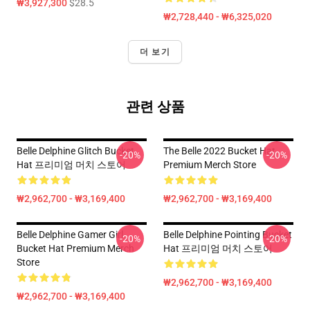
₩3,927,300
$28.5
₩2,728,440 - ₩6,325,020
더 보기
관련 상품
Belle Delphine Glitch Bucket
The Belle 2022 Bucket Hat
-20%
-20%
Hat 프리미엄 머치 스토어
Premium Merch Store
₩2,962,700 - ₩3,169,400
₩2,962,700 - ₩3,169,400
Belle Delphine Gamer Girl
Belle Delphine Pointing Bucket
-20%
-20%
Bucket Hat Premium Merch
Hat 프리미엄 머치 스토어
Store
₩2,962,700 - ₩3,169,400
₩2,962,700 - ₩3,169,400