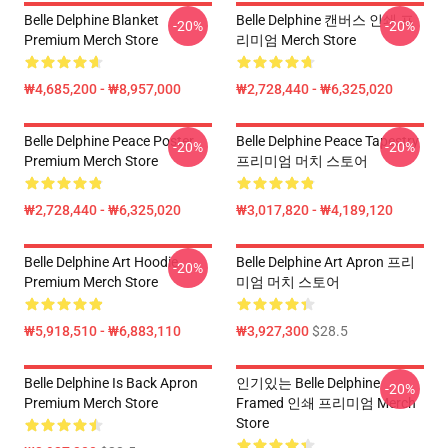
Belle Delphine Blanket
Belle Delphine 캔버스 인쇄 프
-20%
-20%
Premium Merch Store
리미엄 Merch Store
₩4,685,200 - ₩8,957,000
₩2,728,440 - ₩6,325,020
Belle Delphine Peace Poster
Belle Delphine Peace Tapestry
-20%
-20%
Premium Merch Store
프리미엄 머치 스토어
₩2,728,440 - ₩6,325,020
₩3,017,820 - ₩4,189,120
Belle Delphine Art Hoodie
Belle Delphine Art Apron 프리
-20%
Premium Merch Store
미엄 머치 스토어
₩5,918,510 - ₩6,883,110
₩3,927,300
$28.5
Belle Delphine Is Back Apron
인기있는 Belle Delphine
-20%
Premium Merch Store
Framed 인쇄 프리미엄 Merch
Store