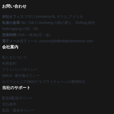
お問い合わせ
本社オフィス
: 1701 Commerce St, ダラス, アメリカ
私達の倉庫
: No. 108 の Xusheng の南の通り、Chifeng 都市、
Heilongjiang の州、CN
営業時間
: 9:00～18:00(月～金)
電子メール
電子メール: contact@belledelphinemerch.com
会社案内
私たちについて
利用規約
プライバシーポリシー
DMCA - 著作権ポリシー
カリフォルニアSB657: サプライチェーンの透明性法
当社のサポート
配送&配送ポリシー
支払条件
返品・返金ポリシー