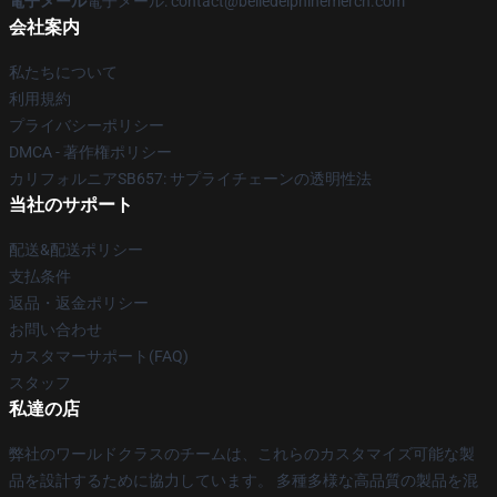
電子メール
電子メール: contact@belledelphinemerch.com
会社案内
私たちについて
利用規約
プライバシーポリシー
DMCA - 著作権ポリシー
カリフォルニアSB657: サプライチェーンの透明性法
当社のサポート
配送&配送ポリシー
支払条件
返品・返金ポリシー
お問い合わせ
カスタマーサポート(FAQ)
スタッフ
私達の店
弊社のワールドクラスのチームは、これらのカスタマイズ可能な製
品を設計するために協力しています。 多種多様な高品質の製品を混