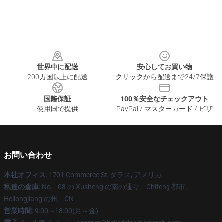
Footer
世界中に配送
安心してお買い物
200カ国以上に配送
クリックから配送まで24/7保護
国際保証
100％安全なチェックアウト
使用国で提供
PayPal / マスターカード / ビザ
お問い合わせ
本社オフィス
: 1701 Commerce St, ダラス, アメリカ
私達の倉庫
: No. 108 の Xusheng の南の通り、Chifeng 都市、
Heilongjiang の州、CN
営業時間
: 9:00～18:00(月～金)