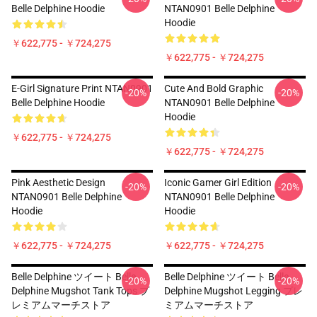
Belle Delphine Hoodie
NTAN0901 Belle Delphine
Hoodie
￥622,775 - ￥724,275
￥622,775 - ￥724,275
E-Girl Signature Print NTAN0901
Cute And Bold Graphic
-20%
-20%
Belle Delphine Hoodie
NTAN0901 Belle Delphine
Hoodie
￥622,775 - ￥724,275
￥622,775 - ￥724,275
Pink Aesthetic Design
Iconic Gamer Girl Edition
-20%
-20%
NTAN0901 Belle Delphine
NTAN0901 Belle Delphine
Hoodie
Hoodie
￥622,775 - ￥724,275
￥622,775 - ￥724,275
Belle Delphine ツイート Belle
Belle Delphine ツイート Belle
-20%
-20%
Delphine Mugshot Tank Tops プ
Delphine Mugshot Legging プレ
レミアムマーチストア
ミアムマーチストア