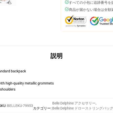
すべての小包に追跡番号を
商品が届かない場合は全額
説明
standard backpack
ith high-quality metallic grommets
 shoulders
Belle Delphine アクセサリー
,
SKU
:
BELLEKU-79953
カテゴリー
:
Belle Delphine ドローストリングバッ