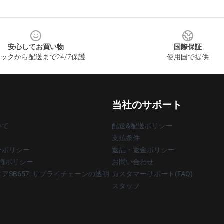
安心してお買い物
国際保証
ックから配送まで24/7保護
使用国で提供
当社のサポート
いて
配送&配送ポリシー
支払条件
ーポリシー
返品・返金ポリシー
著作権ポリシー
お問い合わせ
アSB657: サプライチェーンの透明
カスタマーサポート(FAQ)
スタッフ