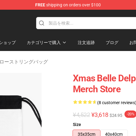
FREE
shipping on orders over $100
dise Shop
ショップ
カテゴリーで購入
注文追跡
ブログ
お
ine ドローストリングバッグ
Xmas Belle Del
Merch Store
(8 customer reviews
¥4,522
¥3,618
-20%
$24.95
Size
35x35cm
40x40cm