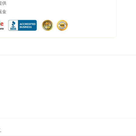
提供
返金
グ
,