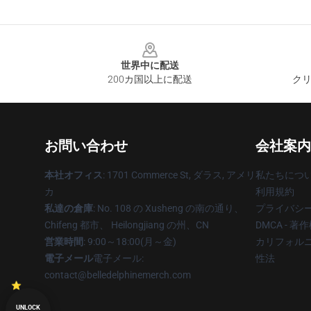
Footer
世界中に配送
200カ国以上に配送
クリ
お問い合わせ
会社案内
本社オフィス
: 1701 Commerce St, ダラス, アメリ
私たちにつ
カ
利用規約
私達の倉庫
: No. 108 の Xusheng の南の通り、
プライバシ
Chifeng 都市、 Heilongjiang の州、CN
DMCA - 
営業時間
: 9:00～18:00(月～金)
カリフォルニ
電子メール
電子メール:
性法
contact@belledelphinemerch.com
UNLOCK