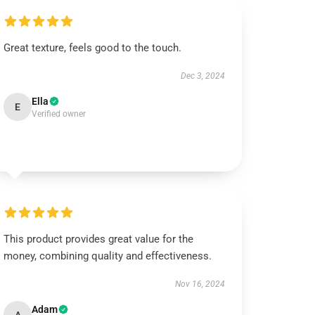
Great texture, feels good to the touch.
Dec 3, 2024
Ella
E
Verified owner
This product provides great value for the
money, combining quality and effectiveness.
Nov 16, 2024
Adam