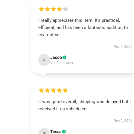
I really appreciate this item! It's practical,
efficient, and has been a fantastic addition to
my routine.
Dec 6, 2024
Jacob
J
Verified owner
It was good overall, shipping was delayed but I
received it as scheduled.
Dec 2, 2024
Tessa