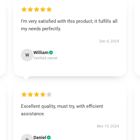
I’m very satisfied with this product; it fulfills all
my needs perfectly.
Dec 4, 2024
William
W
Verified owner
Excellent quality, must try, with efficient
assistance.
Nov 19, 2024
Daniel