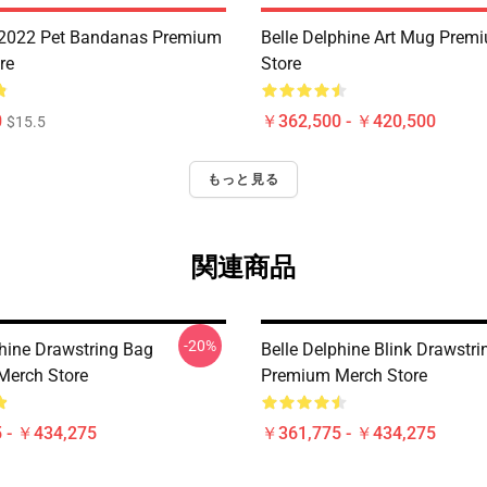
 2022 Pet Bandanas Premium
Belle Delphine Art Mug Prem
re
Store
0
￥362,500 - ￥420,500
$15.5
もっと見る
関連商品
-20%
phine Drawstring Bag
Belle Delphine Blink Drawstr
Merch Store
Premium Merch Store
 - ￥434,275
￥361,775 - ￥434,275