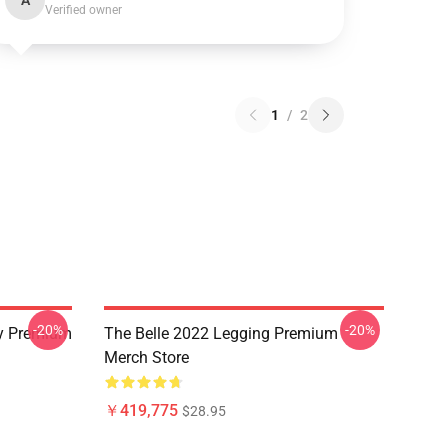
A
Verified owner
1
/
2
-20%
-20%
ry Premium
The Belle 2022 Legging Premium
Merch Store
￥419,775
$28.95