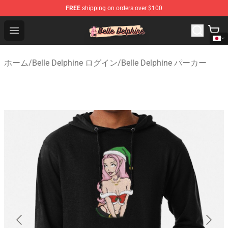
FREE
shipping on orders over $100
Belle Delphine Store - Official Belle Delphine Merchandis
Open menu
ホーム
/
Belle Delphine ログイン
/
Belle Delphine パーカー