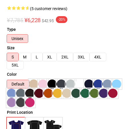
(5 customer reviews)
¥7,785
¥6,228
-20%
$42.95
Type
Unisex
Size
S
M
L
XL
2XL
3XL
4XL
5XL
Color
Default
Print Location