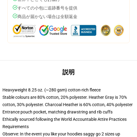
すべての小包に追跡番号を提供
商品が届かない場合は全額返金
説明
Heavyweight 8.25 oz. (~280 gsm) cotton-rich fleece
Stable colours are 80% cotton, 20% polyester. Heather Gray is 70%
cotton, 30% polyester. Charcoal Heather is 60% cotton, 40% polyester
Entrance pouch pocket, matching drawstring and rib cuffs
Ethically sourced following the World Accountable Attire Practices
Requirements
Observe: In the event you like your hoodies saggy go 2 sizes up