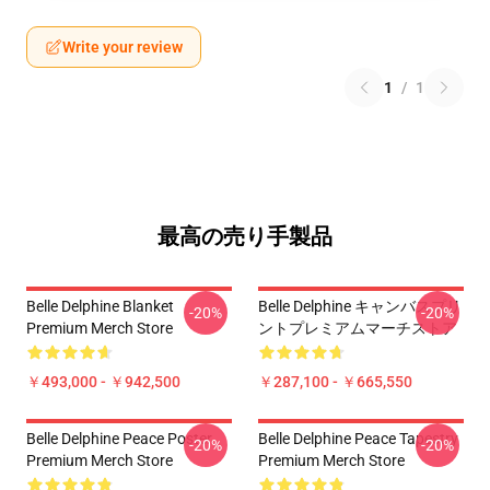
Write your review
1
/
1
最高の売り手製品
Belle Delphine Blanket
Belle Delphine キャンバスプリ
-20%
-20%
Premium Merch Store
ントプレミアムマーチストア
￥493,000 - ￥942,500
￥287,100 - ￥665,550
Belle Delphine Peace Poster
Belle Delphine Peace Tapestry
-20%
-20%
Premium Merch Store
Premium Merch Store