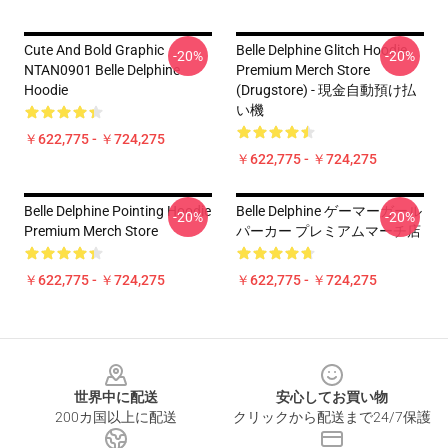
Cute And Bold Graphic
Belle Delphine Glitch Hoodie
-20%
-20%
NTAN0901 Belle Delphine
Premium Merch Store
Hoodie
(Drugstore) - 現金自動預け払
い機
￥622,775 - ￥724,275
￥622,775 - ￥724,275
Belle Delphine Pointing Hoodie
Belle Delphine ゲーマーガール
-20%
-20%
Premium Merch Store
パーカー プレミアムマーチ店
￥622,775 - ￥724,275
￥622,775 - ￥724,275
Footer
世界中に配送
安心してお買い物
200カ国以上に配送
クリックから配送まで24/7保護