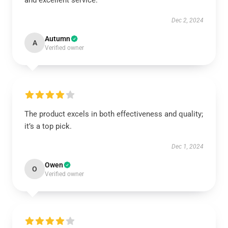
and excellent service.
Dec 2, 2024
Autumn
A
Verified owner
The product excels in both effectiveness and quality;
it’s a top pick.
Dec 1, 2024
Owen
O
Verified owner