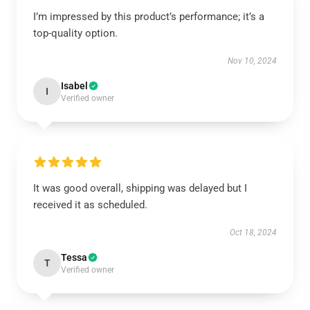
I’m impressed by this product’s performance; it’s a
top-quality option.
Nov 10, 2024
Isabel
I
Verified owner
It was good overall, shipping was delayed but I
received it as scheduled.
Oct 18, 2024
Tessa
T
Verified owner