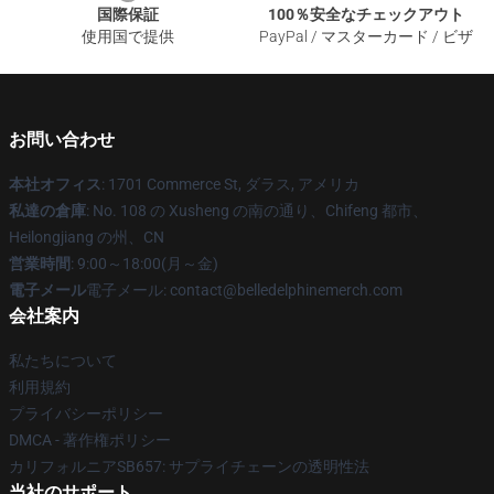
国際保証
100％安全なチェックアウト
使用国で提供
PayPal / マスターカード / ビザ
お問い合わせ
本社オフィス
: 1701 Commerce St, ダラス, アメリカ
私達の倉庫
: No. 108 の Xusheng の南の通り、Chifeng 都市、
Heilongjiang の州、CN
営業時間
: 9:00～18:00(月～金)
電子メール
電子メール: contact@belledelphinemerch.com
会社案内
私たちについて
利用規約
プライバシーポリシー
DMCA - 著作権ポリシー
カリフォルニアSB657: サプライチェーンの透明性法
当社のサポート