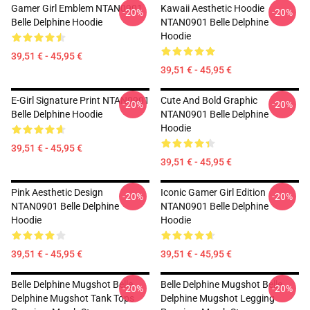
Gamer Girl Emblem NTAN0901
Kawaii Aesthetic Hoodie
-20%
-20%
Belle Delphine Hoodie
NTAN0901 Belle Delphine
Hoodie
39,51 € - 45,95 €
39,51 € - 45,95 €
E-Girl Signature Print NTAN0901
Cute And Bold Graphic
-20%
-20%
Belle Delphine Hoodie
NTAN0901 Belle Delphine
Hoodie
39,51 € - 45,95 €
39,51 € - 45,95 €
Pink Aesthetic Design
Iconic Gamer Girl Edition
-20%
-20%
NTAN0901 Belle Delphine
NTAN0901 Belle Delphine
Hoodie
Hoodie
39,51 € - 45,95 €
39,51 € - 45,95 €
Belle Delphine Mugshot Belle
Belle Delphine Mugshot Belle
-20%
-20%
Delphine Mugshot Tank Tops
Delphine Mugshot Legging