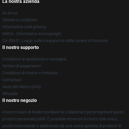
La nostra azienda
Su di noi
Termini e condizioni
Informativa sulla privacy
DMCA - Informativa sul copyright
CA SB657: Legge sulla trasparenza della catena di fornitura
Il nostro supporto
Condizioni di spedizione e consegna
Termini di pagamento
Condizioni di ritorno e rimborso
Contattaci
Aiuto del cliente (FAQ)
Whosale
Il nostro negozio
Il nostro team di livello mondiale ha collaborato per progettare questi
prodotti personalizzabili. È possibile mostrare il vostro stile unico,
anche mescolando e abbinando da una vasta gamma di prodotti di