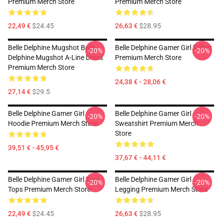
Premium Merch Store
Premium Merch Store
22,49 €
$24.45
26,63 €
$28.95
Belle Delphine Mugshot Belle
Belle Delphine Gamer Girl T-Shirt
-20%
-20%
Delphine Mugshot A-Line Dress
Premium Merch Store
Premium Merch Store
24,38 € - 28,06 €
27,14 €
$29.5
Belle Delphine Gamer Girl
Belle Delphine Gamer Girl
-20%
-20%
Hoodie Premium Merch Store
Sweatshirt Premium Merch
Store
39,51 € - 45,95 €
37,67 € - 44,11 €
Belle Delphine Gamer Girl Tank
Belle Delphine Gamer Girl
-20%
-20%
Tops Premium Merch Store
Legging Premium Merch Store
22,49 €
$24.45
26,63 €
$28.95