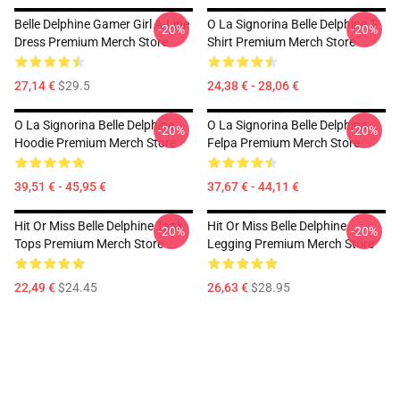
Belle Delphine Gamer Girl A-Line
O La Signorina Belle Delphine T-
-20%
-20%
Dress Premium Merch Store
Shirt Premium Merch Store
27,14 €
$29.5
24,38 € - 28,06 €
O La Signorina Belle Delphine
O La Signorina Belle Delphine
-20%
-20%
Hoodie Premium Merch Store
Felpa Premium Merch Store
39,51 € - 45,95 €
37,67 € - 44,11 €
Hit Or Miss Belle Delphine Tank
Hit Or Miss Belle Delphine
-20%
-20%
Tops Premium Merch Store
Legging Premium Merch Store
22,49 €
$24.45
26,63 €
$28.95