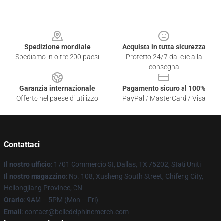
Footer
Spedizione mondiale
Acquista in tutta sicurezza
Spediamo in oltre 200 paesi
Protetto 24/7 dai clic alla
consegna
Garanzia internazionale
Pagamento sicuro al 100%
Offerto nel paese di utilizzo
PayPal / MasterCard / Visa
Contattaci
Il nostro ufficio
: 1701 Commercio St, Dallas, TX 75202, Stati Uniti
Il nostro magazzino
: No. 108, Xusheng South Street, Chifeng City,
Heilongjiang Province, CN
Orario
: 9AM – 5PM (Mon – Fri)
Email
: contact@belledelphinemerch.com