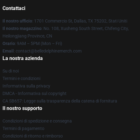
Contattaci
Il nostro ufficio
: 1701 Commercio St, Dallas, TX 75202, Stati Uniti
Il nostro magazzino
: No. 108, Xusheng South Street, Chifeng City,
Heilongjiang Province, CN
Orario
: 9AM – 5PM (Mon – Fri)
Email
: contact@belledelphinemerch.com
La nostra azienda
Su di noi
Termini e condizioni
Informativa sulla privacy
DMCA - Informativa sul copyright
CA SB657: Legge sulla trasparenza della catena di fornitura
Il nostro supporto
Condizioni di spedizione e consegna
Termini di pagamento
Condizioni di ritorno e rimborso