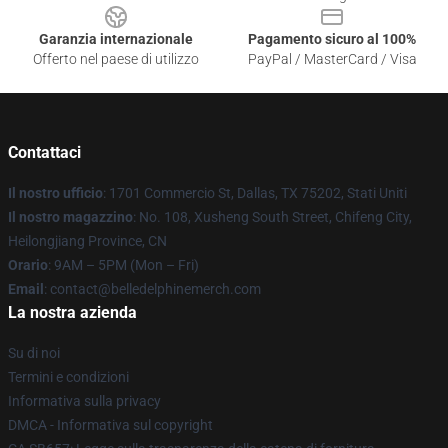
Garanzia internazionale
Pagamento sicuro al 100%
Offerto nel paese di utilizzo
PayPal / MasterCard / Visa
Contattaci
Il nostro ufficio
: 1701 Commercio St, Dallas, TX 75202, Stati Uniti
Il nostro magazzino
: No. 108, Xusheng South Street, Chifeng City,
Heilongjiang Province, CN
Orario
: 9AM – 5PM (Mon – Fri)
Email
: contact@belledelphinemerch.com
La nostra azienda
Su di noi
Termini e condizioni
Informativa sulla privacy
DMCA - Informativa sul copyright