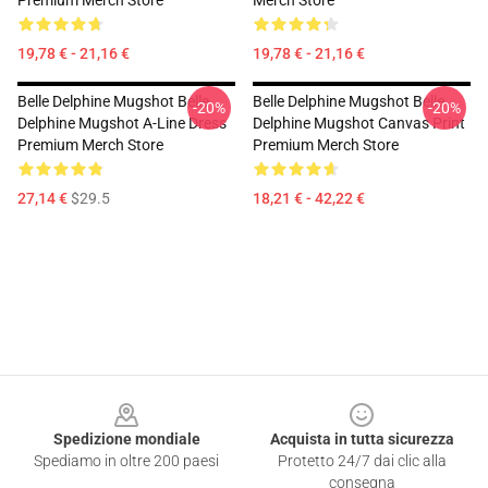
Premium Merch Store
Merch Store
19,78 € - 21,16 €
19,78 € - 21,16 €
Belle Delphine Mugshot Belle
Belle Delphine Mugshot Belle
-20%
-20%
Delphine Mugshot A-Line Dress
Delphine Mugshot Canvas Print
Premium Merch Store
Premium Merch Store
27,14 €
$29.5
18,21 € - 42,22 €
Footer
Spedizione mondiale
Acquista in tutta sicurezza
Spediamo in oltre 200 paesi
Protetto 24/7 dai clic alla
consegna