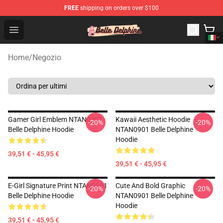
FREE
shipping on orders over $100
Belle Delphine Store - Official Belle Delphine Merchandis
Open menu
Home
/
Negozio
Gamer Girl Emblem NTAN0901
Kawaii Aesthetic Hoodie
-20%
-20%
Belle Delphine Hoodie
NTAN0901 Belle Delphine
Hoodie
39,51 € - 45,95 €
39,51 € - 45,95 €
E-Girl Signature Print NTAN0901
Cute And Bold Graphic
-20%
-20%
Belle Delphine Hoodie
NTAN0901 Belle Delphine
Hoodie
39,51 € - 45,95 €