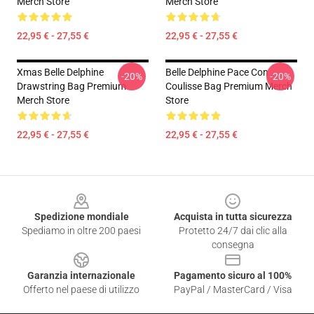
Merch Store
Merch Store
22,95 € - 27,55 €
22,95 € - 27,55 €
Xmas Belle Delphine
Belle Delphine Pace Con
-20%
-20%
Drawstring Bag Premium
Coulisse Bag Premium Merch
Merch Store
Store
22,95 € - 27,55 €
22,95 € - 27,55 €
Footer
Spedizione mondiale
Acquista in tutta sicurezza
Spediamo in oltre 200 paesi
Protetto 24/7 dai clic alla
consegna
Garanzia internazionale
Pagamento sicuro al 100%
Offerto nel paese di utilizzo
PayPal / MasterCard / Visa