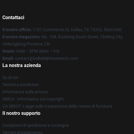
Contattaci
Il nostro ufficio
: 1701 Commercio St, Dallas, TX 75202, Stati Uniti
Il nostro magazzino
: No. 108, Xusheng South Street, Chifeng City,
Heilongjiang Province, CN
Orario
: 9AM – 5PM (Mon – Fri)
Email
: contact@belledelphinemerch.com
La nostra azienda
Su di noi
Termini e condizioni
Informativa sulla privacy
DMCA - Informativa sul copyright
CA SB657: Legge sulla trasparenza della catena di fornitura
Il nostro supporto
Condizioni di spedizione e consegna
Termini di pagamento