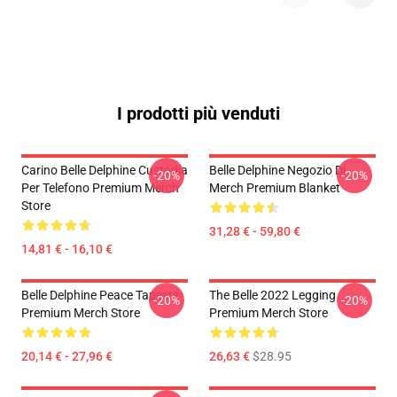
I prodotti più venduti
Carino Belle Delphine Custodia
Belle Delphine Negozio Di
-20%
-20%
Per Telefono Premium Merch
Merch Premium Blanket
Store
31,28 € - 59,80 €
14,81 € - 16,10 €
Belle Delphine Peace Tapests
The Belle 2022 Legging
-20%
-20%
Premium Merch Store
Premium Merch Store
20,14 € - 27,96 €
26,63 €
$28.95