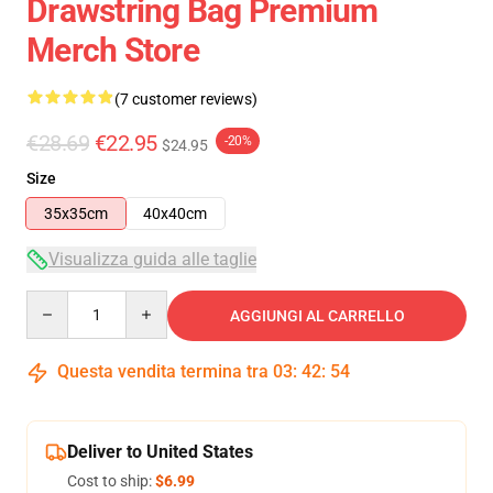
Drawstring Bag Premium
Merch Store
(7 customer reviews)
€28.69
€22.95
-20%
$24.95
Size
35x35cm
40x40cm
Visualizza guida alle taglie
Quantity
AGGIUNGI AL CARRELLO
Questa vendita termina tra
03
:
42
:
54
Deliver to United States
Cost to ship:
$6.99